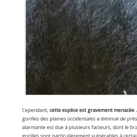
Cependant,
cette espèce est gravement menacée
.
gorilles des plaines occidentales a diminué de prè
alarmante est due à plusieurs facteurs, dont le bra
gorilles sont particulièrement vulnérables à certai