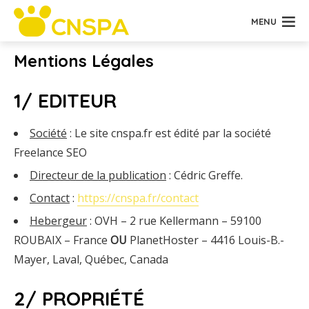
MENU
Mentions Légales
1/ EDITEUR
Société
: Le site cnspa.fr est édité par la société
Freelance SEO
Directeur de la publication
: Cédric Greffe.
Contact
:
https://cnspa.fr/contact
Hebergeur
: OVH – 2 rue Kellermann – 59100
ROUBAIX – France
OU
PlanetHoster – 4416 Louis-B.-
Mayer, Laval, Québec, Canada
2/ PROPRIÉTÉ