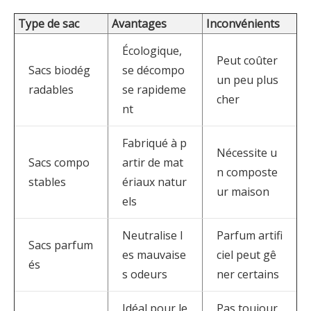
Type de sac
Avantages
Inconvénients
Écologique,
Peut coûter
Sacs biodég
se décompo
un peu plus
radables
se rapideme
cher
nt
Fabriqué à p
Nécessite u
Sacs compo
artir de mat
n composte
stables
ériaux natur
ur maison
els
Neutralise l
Parfum artifi
Sacs parfum
es mauvaise
ciel peut gê
és
s odeurs
ner certains
Idéal pour le
Pas toujour