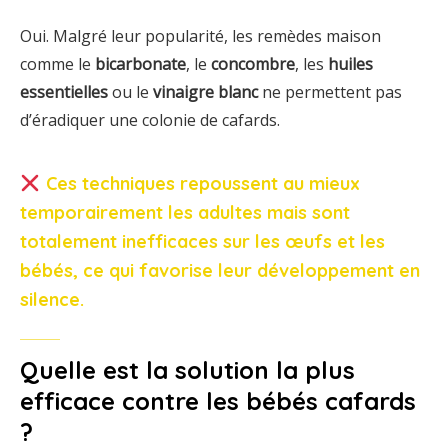
Oui.
Malgré
leur
popularité,
les
remèdes
maison
comme
le
bicarbonate
,
le
concombre
,
les
huiles
essentielles
ou
le
vinaigre
blanc
ne
permettent
pas
d’éradiquer
une
colonie
de
cafards.
Ces
techniques
repoussent
au
mieux
temporairement
les
adultes
mais
sont
totalement
inefficaces
sur
les
œufs
et
les
bébés,
ce
qui
favorise
leur
développement
en
silence.
Quelle
est
la
solution
la
plus
efficace
contre
les
bébés
cafards
?