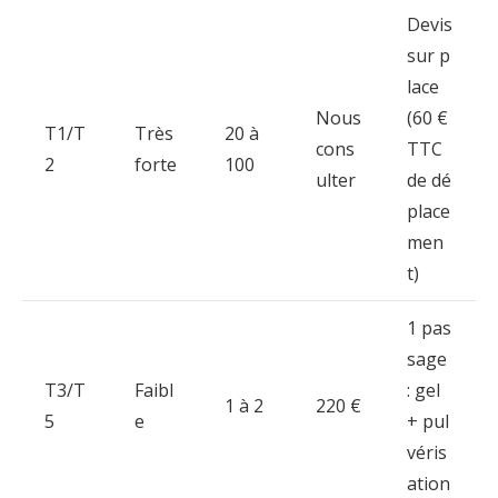
Devis
sur
p
lace
Nous
(
60 €
T1/
T
Très
20
à
cons
TTC
2
forte
100
ulter
de
dé
place
men
t)
1
pas
sage
T3/
T
Faibl
:
gel
1
à
2
220 €
5
e
+
pul
véris
ation