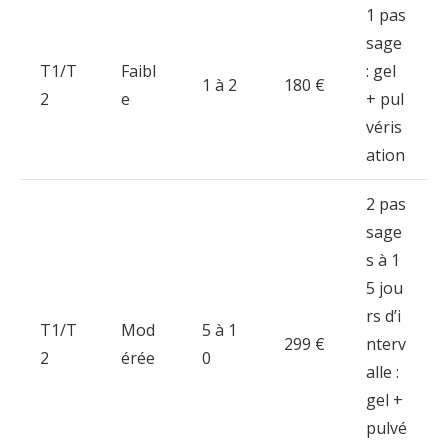
1
pas
sage
T1/
T
Faibl
:
gel
1
à
2
180 €
2
e
+
pul
véris
ation
2
pas
sage
s
à
1
5
jou
rs
d’i
T1/
T
Mod
5
à
1
299 €
nterv
2
érée
0
alle :
gel +
pulvé