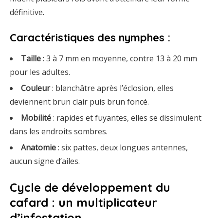
définitive.
Caractéristiques
des
nymphes :
Taille
:
3
à
7
mm
en
moyenne,
contre
13
à
20
mm
pour
les
adultes.
Couleur
:
blanchâtre
après
l’éclosion,
elles
deviennent
brun
clair
puis
brun
foncé.
Mobilité
:
rapides
et
fuyantes,
elles
se
dissimulent
dans
les
endroits
sombres.
Anatomie
:
six
pattes,
deux
longues
antennes,
aucun
signe
d’ailes.
Cycle
de
développement
du
cafard :
un
multiplicateur
d’infestation