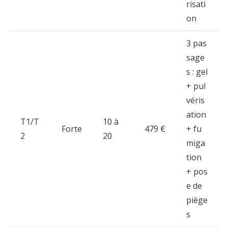
risati
on
3
pas
sage
s :
gel
+
pul
véris
ation
T1/
T
10
à
Forte
479 €
+
fu
2
20
miga
tion
+
pos
e
de
piège
s