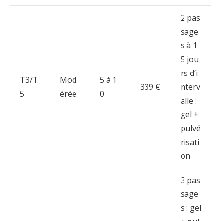
2
pas
sage
s
à
1
5
jou
rs
d’i
T3/
T
Mod
5
à
1
339 €
nterv
5
érée
0
alle :
gel +
pulvé
risati
on
3
pas
sage
s :
gel