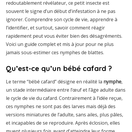
redoutablement
révélateur,
ce
petit
insecte
est
souvent
le
signe
d’un
début
d’infestation
à
ne
pas
ignorer.
Comprendre
son
cycle
de
vie,
apprendre
à
l’identifier,
et
surtout,
savoir
comment
réagir
rapidement
peut
vous
éviter
bien
des
désagréments.
Voici
un
guide
complet
et
mis
à
jour
pour
ne
plus
jamais
sous-
estimer
ces
nymphes
de
blattes.
Qu’est-
ce
qu’un
bébé
cafard ?
Le
terme “
bébé
cafard”
désigne
en
réalité
la
nymphe
,
un
stade
intermédiaire
entre
l’œuf
et
l’âge
adulte
dans
le
cycle
de
vie
du
cafard.
Contrairement
à
l’idée
reçue,
ces
nymphes
ne
sont
pas
des
larves
mais
déjà
des
versions
miniatures
de
l’adulte,
sans
ailes,
plus
pâles,
et
incapables
de
se
reproduire.
Après
éclosion,
elles
muent
plusieurs
fois
avant
d’atteindre
leur
forme