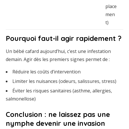
place
men
t)
Pourquoi
faut-
il
agir
rapidement ?
Un
bébé
cafard
aujourd’hui,
c’est
une
infestation
demain.
Agir
dès
les
premiers
signes
permet
de :
Réduire
les
coûts
d’intervention
Limiter
les
nuisances (
odeurs,
salissures,
stress)
Éviter
les
risques
sanitaires (
asthme,
allergies,
salmonellose)
Conclusion :
ne
laissez
pas
une
nymphe
devenir
une
invasion