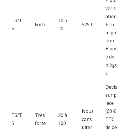
+
pul
véris
ation
T3/
T
10
à
Forte
529 €
+
fu
5
20
miga
tion
+
pos
e
de
piège
s
Devis
sur
p
lace
Nous
(
60 €
T3/
T
Très
20
à
cons
TTC
5
forte
100
ulter
de
dé