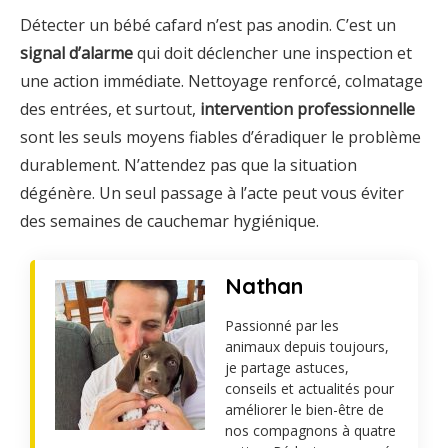
Détecter
un
bébé
cafard
n’est
pas
anodin.
C’est
un
signal
d’alarme
qui
doit
déclencher
une
inspection
et
une
action
immédiate.
Nettoyage
renforcé,
colmatage
des
entrées,
et
surtout,
intervention
professionnelle
sont
les
seuls
moyens
fiables
d’éradiquer
le
problème
durablement.
N’attendez
pas
que
la
situation
dégénère.
Un
seul
passage
à
l’acte
peut
vous
éviter
des
semaines
de
cauchemar
hygiénique.
Nathan
Passionné par les
animaux depuis toujours,
je partage astuces,
conseils et actualités pour
améliorer le bien-être de
nos compagnons à quatre